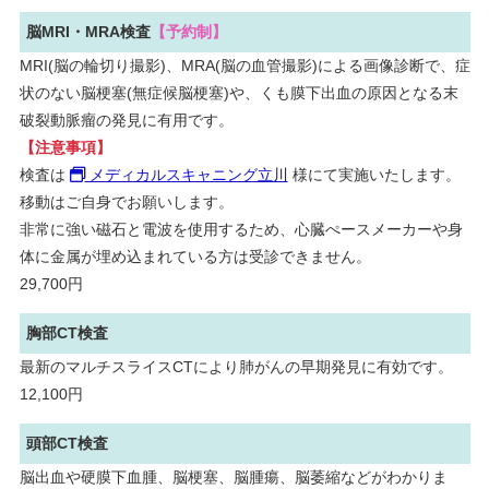
脳MRI・MRA検査
【予約制】
MRI(脳の輪切り撮影)、MRA(脳の血管撮影)による画像診断で、症
状のない脳梗塞(無症候脳梗塞)や、くも膜下出血の原因となる末
破裂動脈瘤の発見に有用です。
【注意事項】
検査は
メディカルスキャニング立川
様にて実施いたします。
移動はご自身でお願いします。
非常に強い磁石と電波を使用するため、心臓ぺースメーカーや身
体に金属が埋め込まれている方は受診できません。
29,700円
胸部CT検査
最新のマルチスライスCTにより肺がんの早期発見に有効です。
12,100円
頭部CT検査
脳出血や硬膜下血腫、脳梗塞、脳腫瘍、脳萎縮などがわかりま