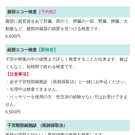
腹部エコー検査
【予約制】
腹部に超音波をあて肝臓、胆のう、膵臓の一部、腎臓、脾臓、大
動脈など、腹部内蔵器の病変を見つける検査です。
6,600円
経腟エコー検査
【新検査】
子宮や卵巣の中の状態まで詳しく検査することが出来ます。被ば
くもなく、短時間で終わる検査です。
【注意事項】
・必ず子宮頸部細胞診 （医師採取法）と一緒にお申込ください。
・生理中は検査できません。
・ペッサリーを使用の方、性交渉の経験がない方はお受けできま
せん。
5,500円
子宮頸部細胞診 （医師採取法）
医師が採取を行ない、異形細胞の有無を検査します。