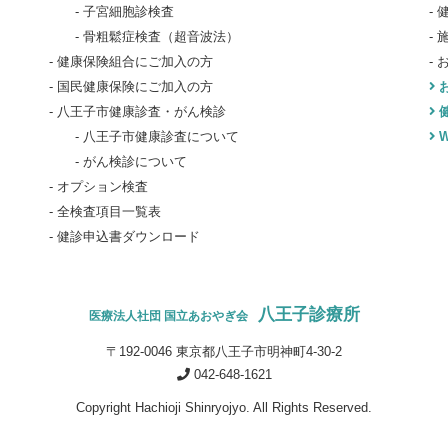
子宮細胞診検査
骨粗鬆症検査（超音波法）
健康保険組合にご加入の方
国民健康保険にご加入の方
八王子市健康診査・がん検診
八王子市健康診査について
W
がん検診について
オプション検査
全検査項目一覧表
健診申込書ダウンロード
八王子診療所
医療法人社団 国立あおやぎ会
〒192-0046 東京都八王子市明神町4-30-2
042-648-1621
Copyright Hachioji Shinryojyo. All Rights Reserved.