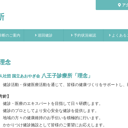
ア
診断のご案内
巡回健診
予約状況確認
よくある
理念
八王子診療所「理念」
人社団 国立あおやぎ会
、健診活動・保健医療活動を通じて、皆様の健康づくりをサポートし、
方針】
、健診・医療のエキスパートを目指して日々研鑽します。
、健診のプロとしてより安心安全な健診を提供します。
、地域の方々の健康維持のお手伝いを積極的に行います。
、かかりつけ健診施設として皆様のご要望にお応えします。