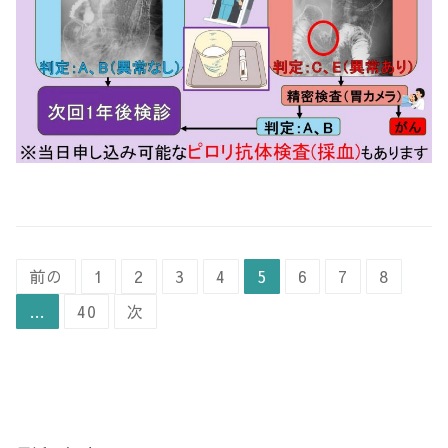
投
前の
1
2
3
4
5
6
7
8
稿
…
40
次
ナ
ビ
ゲ
ー