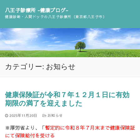
コ
八王子診療所 -健康ブログ-
ン
健康診断・人間ドックの八王子診療所（東京都八王子市）
テ
ン
ツ
へ
ス
キ
カテゴリー: お知らせ
ッ
プ
健康保険証が令和７年１２月１日に有効
期限の満了を迎えました
2025年11月20日
お知らせ
※厚労省より、「
暫定的に令和８年７月末まで健康保険証
にて保険給付を受ける