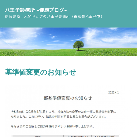
コ
八王子診療所 -健康ブログ-
ン
健康診断・人間ドックの八王子診療所（東京都八王子市）
テ
ン
ツ
へ
ス
キ
ッ
基準値変更のお知らせ
プ