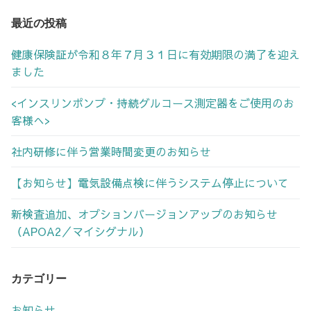
ゲ
最近の投稿
ー
健康保険証が令和８年７月３１日に有効期限の満了を迎え
シ
ました
ョ
ン
<インスリンポンプ・持続グルコース測定器をご使用のお
客様へ>
社内研修に伴う営業時間変更のお知らせ
【お知らせ】電気設備点検に伴うシステム停止について
新検査追加、オプションバージョンアップのお知らせ
（APOA2／マイシグナル）
カテゴリー
お知らせ