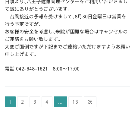
日頃より､八王子健康管理センターをご利用いただきまし
て誠にありがとうございます｡
台風接近の予報を受けまして､8月30日金曜日は営業を
行う予定ですが、
お客様の安全を考慮し､来院が困難な場合はキャンセルの
ご連絡をお願い致します。
大変ご面倒ですが下記までご連絡いただけますようお願い
申し上げます。
電話 042-648-1621 8:00〜17:00
投
1
2
3
4
…
13
次
稿
ナ
ビ