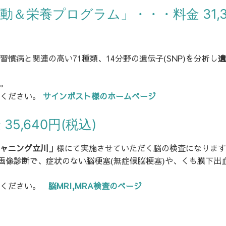
＆栄養プログラム」・・・料金 31,3
慣病と関連の高い71種類、14分野の遺伝子(SNP)を分析し
遺
。
覧ください。
サインポスト様のホームページ
5,640円(税込)
ャニング立川」
様にて実施させていただく脳の検査になります
画像診断で、症状のない脳梗塞(無症候脳梗塞)や、くも膜下出
覧ください。
脳MRI,MRA検査のページ