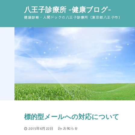
コ
八王子診療所 -健康ブログ-
ン
健康診断・人間ドックの八王子診療所（東京都八王子市）
テ
ン
ツ
へ
ス
キ
ッ
プ
標的型メールへの対応について
2015年6月22日
お知らせ