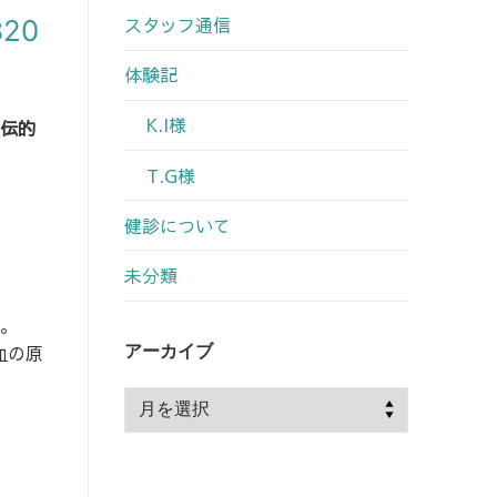
スタッフ通信
20
体験記
K.I様
伝的
T.G様
健診について
未分類
。
アーカイブ
血の原
ア
ー
カ
イ