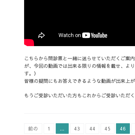
こちらから問診票と一緒に送らせていただくご案内
が、今回の動画では出来る限りの情報を載せ、より
す。）
皆様の疑問にもお答えできるような動画が出来上が
もうご受診いただいた方もこれからご受診いただく
投
前の
1
…
43
44
45
46