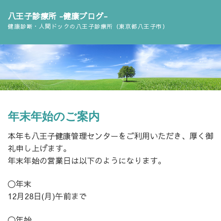
コ
八王子診療所 -健康ブログ-
ン
健康診断・人間ドックの八王子診療所（東京都八王子市）
テ
ン
ツ
へ
ス
キ
ッ
年末年始のご案内
プ
本年も八王子健康管理センターをご利用いただき、厚く御
礼申し上げます。
年末年始の営業日は以下のようになります。
〇年末
12月28日(月)午前まで
〇年始