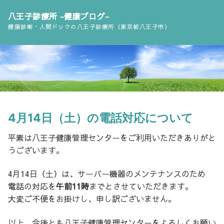
コ
八王子診療所 -健康ブログ-
ン
健康診断・人間ドックの八王子診療所（東京都八王子市）
テ
ン
ツ
へ
ス
キ
ッ
4月14日（土）の電話対応について
プ
平素は八王子健康管理センターをご利用いただきありがと
うございます。
4月14日（土）は、サーバー機器のメンテナンスのため
電話の対応を
午前11時
までとさせていただきます。
大変ご不便をお掛けし、申し訳ございません。
以上、今後とも八王子健康管理センターをよろしくお願い