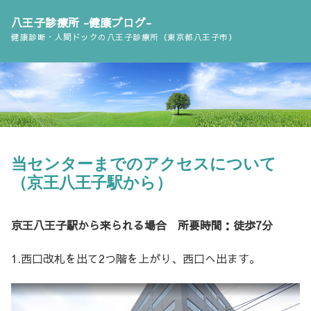
コ
八王子診療所 -健康ブログ-
ン
健康診断・人間ドックの八王子診療所（東京都八王子市）
テ
ン
ツ
へ
ス
キ
ッ
当センターまでのアクセスについて
プ
（京王八王子駅から）
京王八王子駅から来られる場合 所要時間：徒歩7分
1.西口改札を出て2つ階を上がり、西口へ出ます。