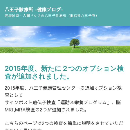
コ
八王子診療所 -健康ブログ-
ン
健康診断・人間ドックの八王子診療所（東京都八王子市）
テ
ン
ツ
へ
ス
キ
ッ
2015年度、新たに２つのオプション検
プ
査が追加されました。
2015年度、八王子健康管理センターの追加オプション検
査として
サインポスト遺伝子検査「運動＆栄養プログラム」、脳
MRI,MRA検査の2つが追加されました。
こちらのページで2つの検査を簡単に説明をさせていただ